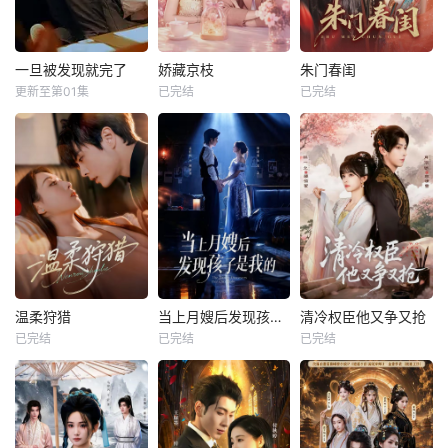
一旦被发现就完了
娇藏京枝
朱门春闺
更新至第01集
已完结
已完结
温柔狩猎
当上月嫂后发现孩子是我的
清冷权臣他又争又抢
已完结
已完结
已完结