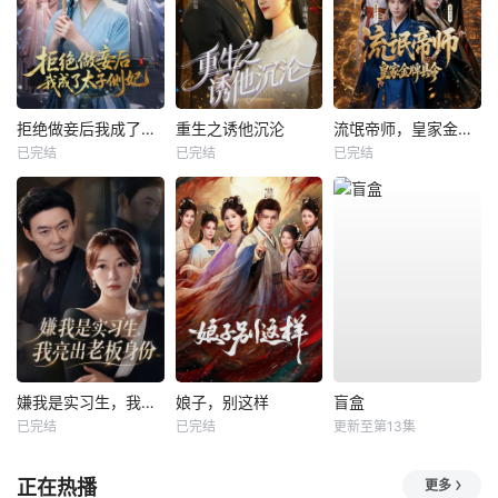
拒绝做妾后我成了太子侧妃
重生之诱他沉沦
流氓帝师，皇家金牌县令
已完结
已完结
已完结
嫌我是实习生，我亮出老板身份
娘子，别这样
盲盒
已完结
已完结
更新至第13集
正在热播
更多