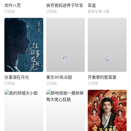
龙吟八荒
装穷爸妈送养子珍宝
盲盒
已完结
已完结
更新至第13集
往事溺在月光
重生90有点甜
开着摩的娶富婆
已完结
已完结
已完结