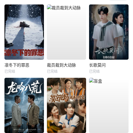
凛冬下的罪恶
裁员裁到大动脉
长歌莫问
已完结
已完结
已完结