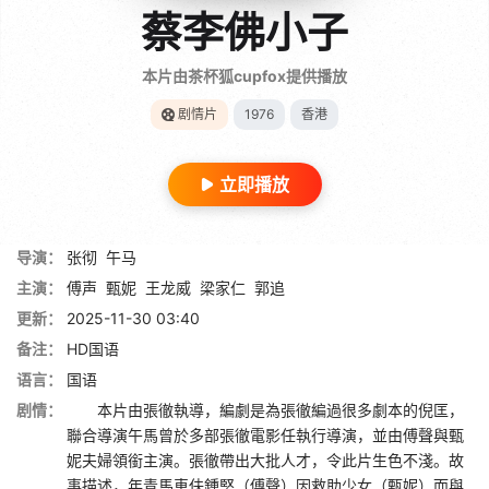
蔡李佛小子
本片由茶杯狐cupfox提供播放
剧情片
1976
香港
立即播放
导演：
张彻
午马
主演：
傅声
甄妮
王龙威
梁家仁
郭追
更新：
2025-11-30 03:40
备注：
HD国语
语言：
国语
剧情：
本片由張徹執導，編劇是為張徹編過很多劇本的倪匡，
聯合導演午馬曾於多部張徹電影任執行導演，並由傅聲與甄
妮夫婦領銜主演。張徹帶出大批人才，令此片生色不淺。故
事描述，年青馬車伕鍾堅（傅聲）因救助少女（甄妮）而與