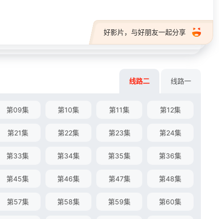
好影片，与好朋友一起分享
线路二
线路一
第09集
第10集
第11集
第12集
第21集
第22集
第23集
第24集
第33集
第34集
第35集
第36集
第45集
第46集
第47集
第48集
第57集
第58集
第59集
第60集