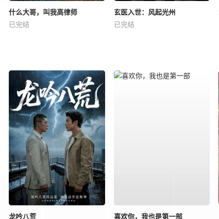
什么大哥，叫我高律师
玄医入世：风起光州
已完结
已完结
龙吟八荒
喜欢你，我也是第一部