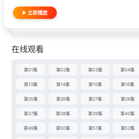
立即播放
在线观看
第01集
第02集
第03集
第04集
第13集
第14集
第15集
第16集
第25集
第26集
第27集
第28集
第37集
第38集
第39集
第40集
第49集
第50集
第51集
第52集