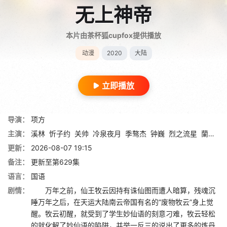
无上神帝
本片由茶杯狐cupfox提供播放
动漫
2020
大陆
立即播放
导演：
项方
主演：
溪林
忻子约
关帅
冷泉夜月
季骜杰
钟巍
烈之流星
蘭雨馨
更新：
2026-08-07 19:15
备注：
更新至第629集
语言：
国语
剧情：
万年之前，仙王牧云因持有诛仙图而遭人暗算，残魂沉
睡万年之后，在天运大陆南云帝国有名的“废物牧云”身上觉
醒。牧云初醒，就受到了学生妙仙语的刻意刁难，牧云轻松
的就化解了妙仙语的陷阱，并举一反三的说出了更多的炼丹