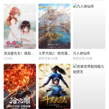
洗浴屋先生！我和那家伙在女浴池！？
斗罗大陆2：绝世唐门
凡人修仙传
已完结
更新至第165集
更新至第186集