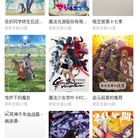
花织同学转生后还是想干架
魔法光源股份有限公司第二季
暗芝居第十七季
更新至第05集
更新至第06集
更新至第04集
穹庐下的魔女
魔法少女奈叶 EXCEEDS Gun Blaze Vengeance
岩元前辈的推荐
更新至第07集
更新至第06集
更新至第06集