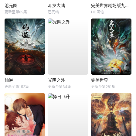
沧元图
斗罗大陆
完美世界剧场版九劫焚天
更新至第89集
已完结
HD国语
仙逆
光阴之外
完美世界
更新至第152集
更新至第34集
更新至第281集