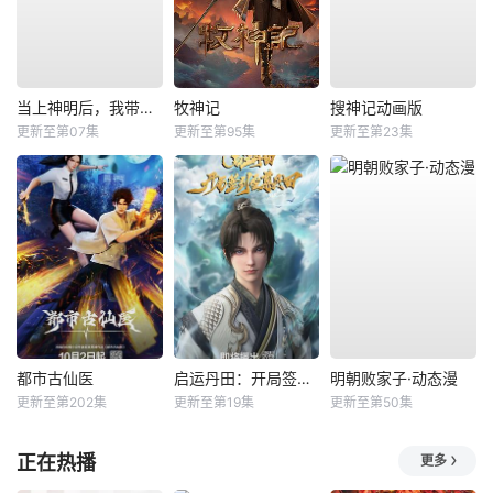
当上神明后，我带着信徒干翻了废土
牧神记
搜神记动画版
更新至第07集
更新至第95集
更新至第23集
都市古仙医
启运丹田：开局签到至尊丹田
明朝败家子·动态漫
更新至第202集
更新至第19集
更新至第50集
正在热播
更多