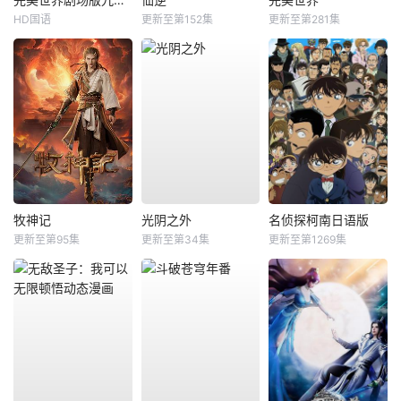
HD国语
更新至第152集
更新至第281集
牧神记
光阴之外
名侦探柯南日语版
更新至第95集
更新至第34集
更新至第1269集