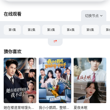
在线观看
切换节点
第1集
第2集
第3集
第4集
第5集
第
猜你喜欢
她在楼道里啃馒头，我不忍了
我小小鹦鹉，整顿职场一把好手
夏夜未眠