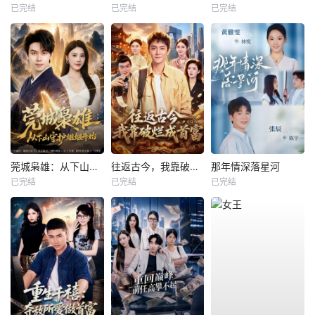
已完结
已完结
已完结
莞城枭雄：从下山守护姐姐开始
往返古今，我靠破烂成首富
那年情深落星河
已完结
已完结
已完结