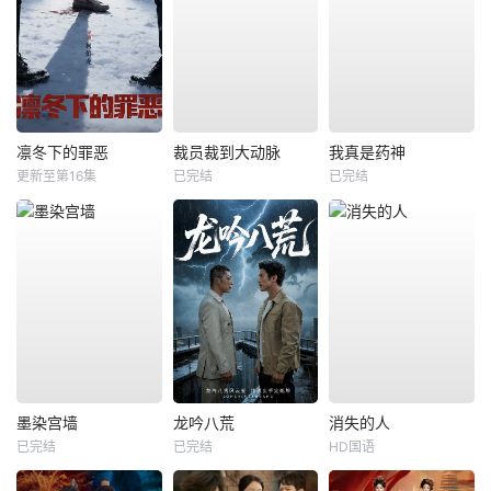
凛冬下的罪恶
裁员裁到大动脉
我真是药神
更新至第16集
已完结
已完结
墨染宫墙
龙吟八荒
消失的人
已完结
已完结
HD国语