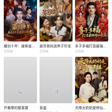
藏剑十年：废柴皇子竟是绝世强龙
装穷爸妈送养子珍宝
多子多福打造最强修仙家族
已完结
已完结
已完结
开着摩的娶富婆
盲盒
天降太奶奶是修仙老祖