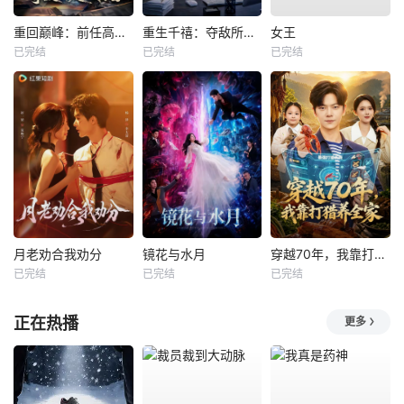
重回巅峰：前任高攀不起
重生千禧：夺敌所爱做首富
女王
已完结
已完结
已完结
月老劝合我劝分
镜花与水月
穿越70年，我靠打猎养全家
已完结
已完结
已完结
正在热播
更多