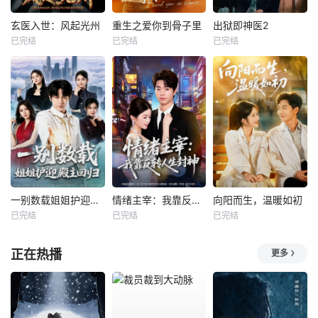
玄医入世：风起光州
重生之爱你到骨子里
出狱即神医2
已完结
已完结
已完结
一别数载姐姐护迎殿主回归
情绪主宰：我靠反转人生封神
向阳而生，温暖如初
已完结
已完结
已完结
正在热播
更多