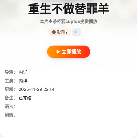
重生不做替罪羊
本片由茶杯狐cupfox提供播放
剧情片
0
立即播放
导演：
内详
主演：
内详
更新：
2025-11-29 22:14
备注：
已完结
语言：
剧情：