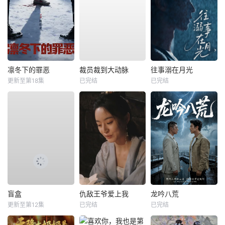
凛冬下的罪恶
裁员裁到大动脉
往事溺在月光
更新至第18集
已完结
已完结
盲盒
仇敌王爷爱上我
龙吟八荒
更新至第12集
已完结
已完结