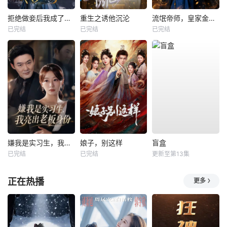
拒绝做妾后我成了太子侧妃
重生之诱他沉沦
流氓帝师，皇家金牌县令
已完结
已完结
已完结
嫌我是实习生，我亮出老板身份
娘子，别这样
盲盒
已完结
已完结
更新至第13集
正在热播
更多