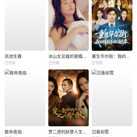
凤池生春
冰山女总裁的替婚兵王
重生华尔街：我的情报系统通未来
已完结
已完结
已完结
致命夜焰
贾二虎的妖孽人生之皓男出狱
沉香如雪