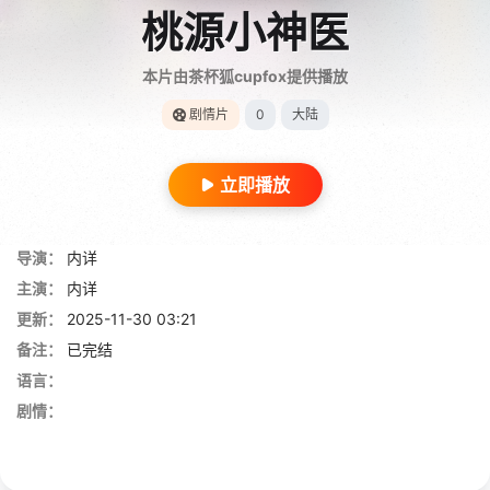
桃源小神医
本片由茶杯狐cupfox提供播放
剧情片
0
大陆
立即播放
导演：
内详
主演：
内详
更新：
2025-11-30 03:21
备注：
已完结
语言：
剧情：