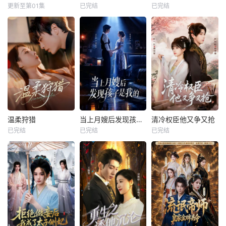
更新至第01集
已完结
已完结
温柔狩猎
当上月嫂后发现孩子是我的
清冷权臣他又争又抢
已完结
已完结
已完结