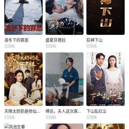
凛冬下的罪恶
盛夏芬德拉
狂神下山
已完结
已完结
已完结
天降太奶奶是修仙老祖
傅总，夫人这次真的死了
下山乱红尘
已完结
已完结
已完结