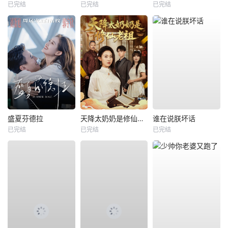
已完结
已完结
已完结
盛夏芬德拉
天降太奶奶是修仙老祖
谁在说朕坏话
已完结
已完结
已完结