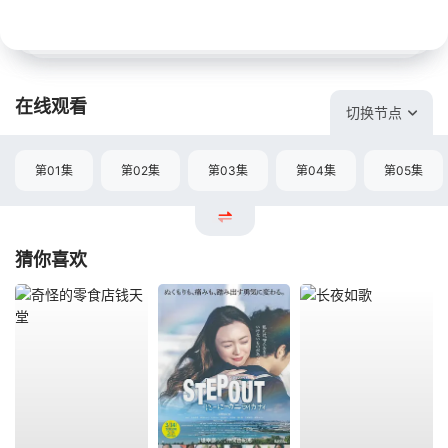
在线观看
切换节点
第01集
第02集
第03集
第04集
第05集
猜你喜欢