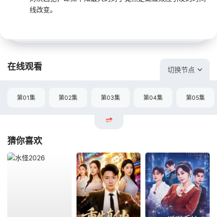
线改变。
在线观看
切换节点
第01集
第02集
第03集
第04集
第05集
猜你喜欢