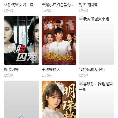
让你代管女囚，没让你称帝啊
天赐小红娘总裁你找错夫人了
封少的囚爱
已完结
已完结
已完结
换脸囚宠
无敌守村人
我的倾城大小姐
已完结
已完结
已完结