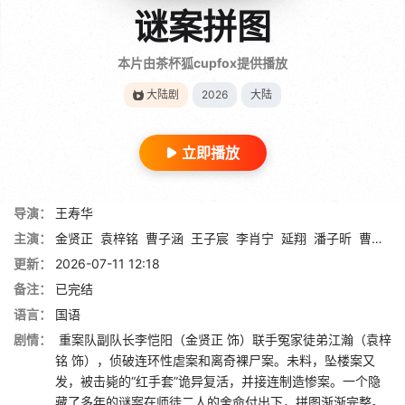
谜案拼图
本片由茶杯狐cupfox提供播放
大陆剧
2026
大陆
立即播放
导演：
王寿华
主演：
金贤正
袁梓铭
曹子涵
王子宸
李肖宁
延翔
潘子昕
曹祁元
更新：
2026-07-11 12:18
备注：
已完结
语言：
国语
剧情：
重案队副队长李恺阳（金贤正 饰）联手冤家徒弟江瀚（袁梓
铭 饰），侦破连环性虐案和离奇裸尸案。未料，坠楼案又
发，被击毙的“红手套”诡异复活，并接连制造惨案。一个隐
藏了多年的谜案在师徒二人的舍命付出下，拼图渐渐完整。