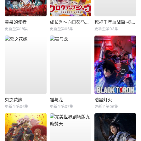
黄泉的使者
成长秀～向日葵马戏团～
死神千年血战篇-祸进谭-
更新至第18集
更新至第06集
更新至第03集
鬼之花嫁
猫与龙
暗黑灯火
更新至第06集
更新至第07集
更新至第06集