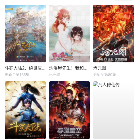
斗罗大陆2：绝世唐门
洗浴屋先生！我和那家伙在女浴池！？
沧元图
更新至第165集
已完结
更新至第89集